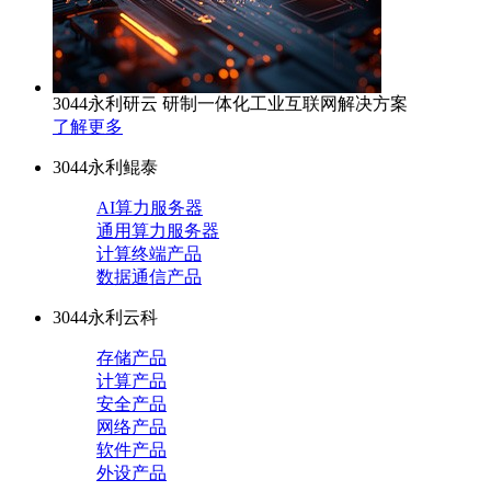
3044永利研云 研制一体化工业互联网解决方案
了解更多
3044永利鲲泰
AI算力服务器
通用算力服务器
计算终端产品
数据通信产品
3044永利云科
存储产品
计算产品
安全产品
网络产品
软件产品
外设产品