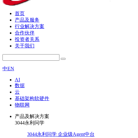
首页
产品及服务
行业解决方案
合作伙伴
投资者关系
关于我们
中
EN
AI
数据
云
基础架构软硬件
物联网
产品及解决方案
3044永利问学
3044永利问学 企业级Agent中台