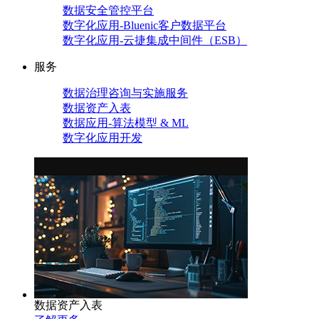
数据安全管控平台
数字化应用-Bluenic客户数据平台
数字化应用-云捷集成中间件（ESB）
服务
数据治理咨询与实施服务
数据资产入表
数据应用-算法模型 & ML
数字化应用开发
数据资产入表