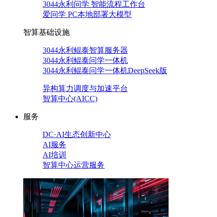
3044永利问学 智能流程工作台
爱问学 PC本地部署大模型
智算基础设施
3044永利鲲泰智算服务器
3044永利鲲泰问学一体机
3044永利鲲泰问学一体机DeepSeek版
异构算力调度与加速平台
智算中心(AICC)
服务
DC·AI生态创新中心
AI服务
AI培训
智算中心运营服务